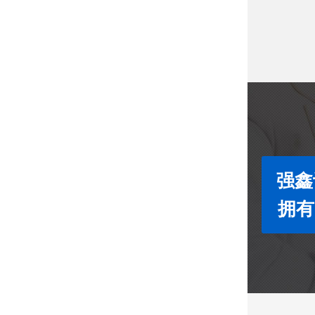
强鑫
拥有