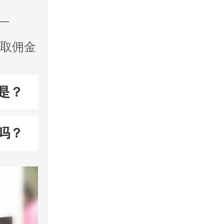
收取佣金
是？
吗？