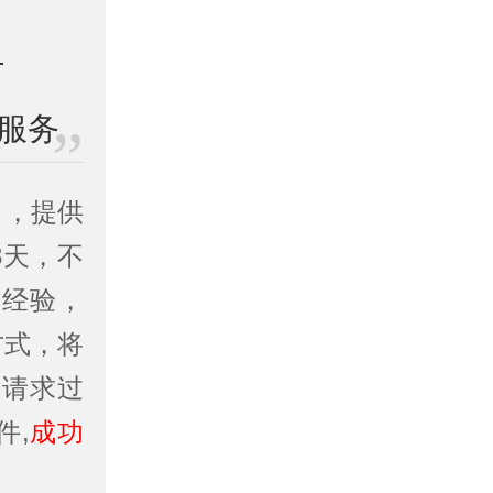
服务
司
，提供
3天，不
作经验，
方式，将
务请求过
件,
成功
。