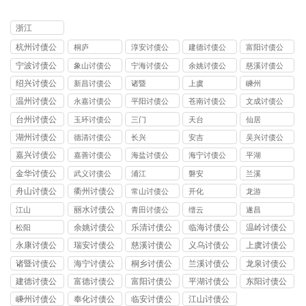
浙江
杭州讨债公
桐庐
淳安讨债公
建德讨债公
富阳讨债公
司
司
司
司
宁波讨债公
象山讨债公
宁海讨债公
余姚讨债公
慈溪讨债公
司
司
司
司
司
绍兴讨债公
新昌讨债公
诸暨
上虞
嵊州
司
司
温州讨债公
永嘉讨债公
平阳讨债公
苍南讨债公
文成讨债公
司
司
司
司
司
台州讨债公
玉环讨债公
三门
天台
仙居
司
司
湖州讨债公
德清讨债公
长兴
安吉
吴兴讨债公
司
司
司
嘉兴讨债公
嘉善讨债公
海盐讨债公
海宁讨债公
平湖
司
司
司
司
金华讨债公
武义讨债公
浦江
磐安
兰溪
司
司
舟山讨债公
衢州讨债公
常山讨债公
开化
龙游
司
司
司
丽水讨债公
江山
青田讨债公
缙云
遂昌
司
司
余姚讨债公
乐清讨债公
临海讨债公
温岭讨债公
松阳
司
司
司
司
永康讨债公
瑞安讨债公
慈溪讨债公
义乌讨债公
上虞讨债公
司
司
司
司
司
诸暨讨债公
海宁讨债公
桐乡讨债公
兰溪讨债公
龙泉讨债公
司
司
司
司
司
建德讨债公
富德讨债公
富阳讨债公
平湖讨债公
东阳讨债公
司
司
司
司
司
嵊州讨债公
奉化讨债公
临安讨债公
江山讨债公