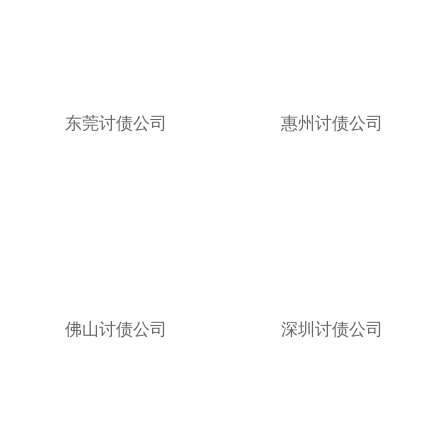
东莞讨债公司
惠州讨债公司
佛山讨债公司
深圳讨债公司