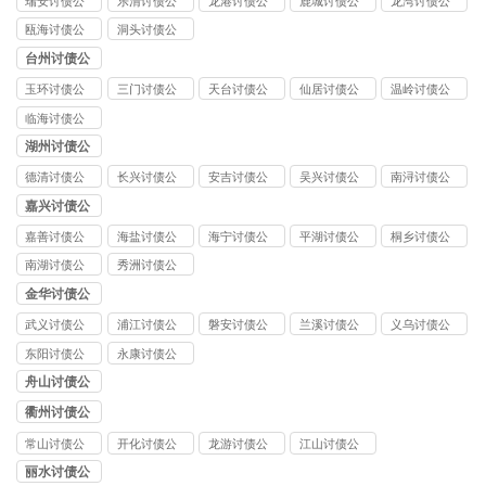
瑞安讨债公
乐清讨债公
龙港讨债公
鹿城讨债公
龙湾讨债公
司
司
司
司
司
瓯海讨债公
洞头讨债公
司
司
台州讨债公
司
玉环讨债公
三门讨债公
天台讨债公
仙居讨债公
温岭讨债公
司
司
司
司
司
临海讨债公
司
湖州讨债公
司
德清讨债公
长兴讨债公
安吉讨债公
吴兴讨债公
南浔讨债公
司
司
司
司
司
嘉兴讨债公
司
嘉善讨债公
海盐讨债公
海宁讨债公
平湖讨债公
桐乡讨债公
司
司
司
司
司
南湖讨债公
秀洲讨债公
司
司
金华讨债公
司
武义讨债公
浦江讨债公
磐安讨债公
兰溪讨债公
义乌讨债公
司
司
司
司
司
东阳讨债公
永康讨债公
司
司
舟山讨债公
司
衢州讨债公
司
常山讨债公
开化讨债公
龙游讨债公
江山讨债公
司
司
司
司
丽水讨债公