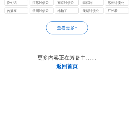
司
司
司
换句话
江苏讨债公
南京讨债公
李猛制
苏州讨债公
司
司
司
曾落座
常州讨债公
地抬了
无锡讨债公
厂长看
司
司
查看更多+
更多内容正在筹备中……
返回首页