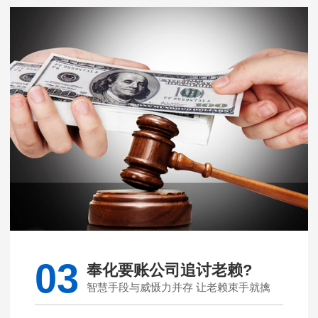
03
奉化要账公司追讨老赖?
智慧手段与威慑力并存 让老赖束手就擒