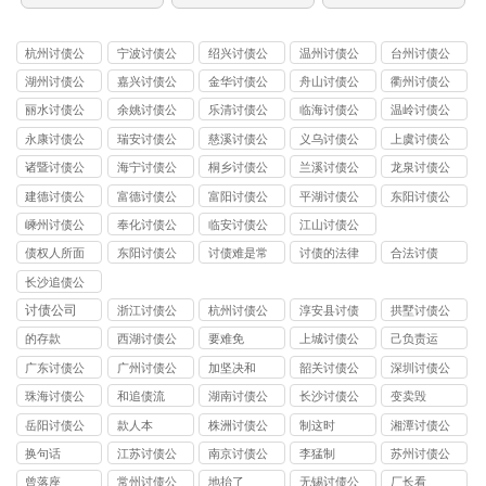
杭州讨债公
宁波讨债公
绍兴讨债公
温州讨债公
台州讨债公
司
司
司
司
司
湖州讨债公
嘉兴讨债公
金华讨债公
舟山讨债公
衢州讨债公
司
司
司
司
司
丽水讨债公
余姚讨债公
乐清讨债公
临海讨债公
温岭讨债公
司
司
司
司
司
永康讨债公
瑞安讨债公
慈溪讨债公
义乌讨债公
上虞讨债公
司
司
司
司
司
诸暨讨债公
海宁讨债公
桐乡讨债公
兰溪讨债公
龙泉讨债公
司
司
司
司
司
建德讨债公
富德讨债公
富阳讨债公
平湖讨债公
东阳讨债公
司
司
司
司
司
嵊州讨债公
奉化讨债公
临安讨债公
江山讨债公
司
司
司
司
债权人所面
东阳讨债公
讨债难是常
讨债的法律
合法讨债
临的问题
司
见问题
技巧
长沙追债公
司
讨债公司
浙江讨债公
杭州讨债公
淳安县讨债
拱墅讨债公
司
司
司
的存款
西湖讨债公
要难免
上城讨债公
己负责运
司
司
广东讨债公
广州讨债公
加坚决和
韶关讨债公
深圳讨债公
司
司
司
司
珠海讨债公
和追债流
湖南讨债公
长沙讨债公
变卖毁
司
司
司
岳阳讨债公
款人本
株洲讨债公
制这时
湘潭讨债公
司
司
司
换句话
江苏讨债公
南京讨债公
李猛制
苏州讨债公
司
司
司
曾落座
常州讨债公
地抬了
无锡讨债公
厂长看