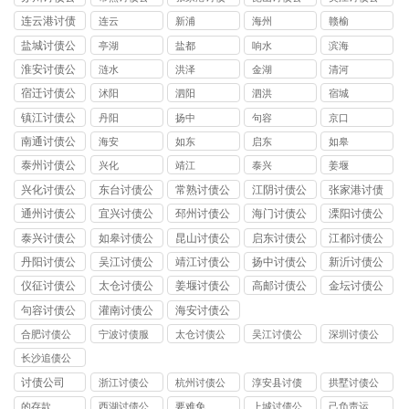
司
司
公司
司
司
连云港讨债
连云
新浦
海州
赣榆
公司
盐城讨债公
亭湖
盐都
响水
滨海
司
淮安讨债公
涟水
洪泽
金湖
清河
司
宿迁讨债公
沭阳
泗阳
泗洪
宿城
司
镇江讨债公
丹阳
扬中
句容
京口
司
南通讨债公
海安
如东
启东
如皋
司
泰州讨债公
兴化
靖江
泰兴
姜堰
司
兴化讨债公
东台讨债公
常熟讨债公
江阴讨债公
张家港讨债
司
司
司
司
公司
通州讨债公
宜兴讨债公
邳州讨债公
海门讨债公
溧阳讨债公
司
司
司
司
司
泰兴讨债公
如皋讨债公
昆山讨债公
启东讨债公
江都讨债公
司
司
司
司
司
丹阳讨债公
吴江讨债公
靖江讨债公
扬中讨债公
新沂讨债公
司
司
司
司
司
仪征讨债公
太仓讨债公
姜堰讨债公
高邮讨债公
金坛讨债公
司
司
司
司
司
句容讨债公
灌南讨债公
海安讨债公
司
司
司
合肥讨债公
宁波讨债服
太仓讨债公
吴江讨债公
深圳讨债公
司
务
司
司
司
长沙追债公
司
讨债公司
浙江讨债公
杭州讨债公
淳安县讨债
拱墅讨债公
司
司
司
的存款
西湖讨债公
要难免
上城讨债公
己负责运