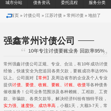
城市分站
债务资讯
委托流程
服务分类
首页
»
讨债公司
»
江苏讨债
»
常州讨债
»
地抬了
强鑫常州讨债公司
10年专注讨债要账业务 回款率95%
常州强鑫讨债公司正规、专业、合法，有10年成功讨债
经验，快速安全为您追回各类欠款，要账成功率达95%
以上。公司面对【
常州
】及周边省市的企业及个人专业
提供
讨债、要债、收账、要账、讨账、收债
等各种债务
催收服务！公司业务范围涉及各种赖账、工程款、工资
款、诈骗款、各类欠款等。解决经济纠纷有独特手段，
实力强、速度快、成功率高
，小额1天，大额3-7天，常