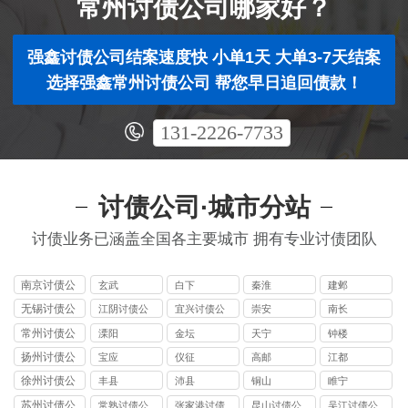
常州讨债公司哪家好？
强鑫讨债公司结案速度快 小单1天 大单3-7天结案
选择强鑫常州讨债公司 帮您早日追回债款！
131-2226-7733
讨债公司·城市分站
讨债业务已涵盖全国各主要城市 拥有专业讨债团队
南京讨债公
玄武
白下
秦淮
建邺
司
无锡讨债公
江阴讨债公
宜兴讨债公
崇安
南长
司
司
司
常州讨债公
溧阳
金坛
天宁
钟楼
司
扬州讨债公
宝应
仪征
高邮
江都
司
徐州讨债公
丰县
沛县
铜山
睢宁
司
苏州讨债公
常熟讨债公
张家港讨债
昆山讨债公
吴江讨债公