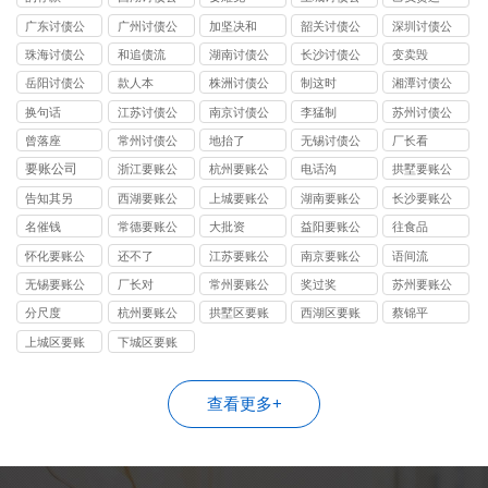
司
司
广东讨债公
广州讨债公
加坚决和
韶关讨债公
深圳讨债公
司
司
司
司
珠海讨债公
和追债流
湖南讨债公
长沙讨债公
变卖毁
司
司
司
岳阳讨债公
款人本
株洲讨债公
制这时
湘潭讨债公
司
司
司
换句话
江苏讨债公
南京讨债公
李猛制
苏州讨债公
司
司
司
曾落座
常州讨债公
地抬了
无锡讨债公
厂长看
司
司
要账公司
浙江要账公
杭州要账公
电话沟
拱墅要账公
司
司
司
告知其另
西湖要账公
上城要账公
湖南要账公
长沙要账公
司
司
司
司
名催钱
常德要账公
大批资
益阳要账公
往食品
司
司
怀化要账公
还不了
江苏要账公
南京要账公
语间流
司
司
司
无锡要账公
厂长对
常州要账公
奖过奖
苏州要账公
司
司
司
分尺度
杭州要账公
拱墅区要账
西湖区要账
蔡锦平
司
公司
公司
上城区要账
下城区要账
公司
公司
查看更多+