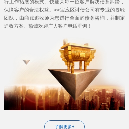
行工作拓展的模式。快速为每一位客户解决债务纠纷，
保障客户的合法权益。>>宝应区讨债公司有专业的要账
团队，由商账追收师为您进行全面的债务咨询，并制定
追收方案。热诚欢迎广大客户电话垂询！
了解更多+