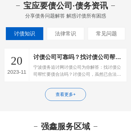
宝应要债公司·债务资讯
分享债务问题解答 解惑讨债所有困惑
讨债知识
法律常识
常见问题
讨债公司可靠吗？找讨债公司帮忙要债合法吗？
20
宁波债务追讨网讨债公司为你解答：找讨债公
2023-11
司帮忙要债合法吗？讨债公司，虽然已合法的
组织形式及合法注册的公司存在，若存在…
查看更多+
强鑫服务区域