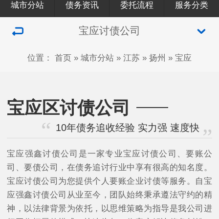
城市分站
债务资讯
委托流程
服务分类
宝应讨债公司
位置：
首页
»
城市分站
»
江苏
»
扬州
»
宝应
宝应区讨债公司
10年债务追收经验 实力强 速度快
宝应强鑫讨债公司是一家专业宝应讨债公司、要账公
司、要债公司，在债务追讨行业中享有很高的知名度。
宝应讨债公司为您提供个人要账企业讨债等服务。自宝
应强鑫讨债公司从业至今，团队始终秉承遵法守约的精
神，以法律背景为依托，以思维策略为指导是我公司进