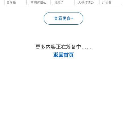
司
司
司
曾落座
常州讨债公
地抬了
无锡讨债公
厂长看
司
司
查看更多+
更多内容正在筹备中……
返回首页