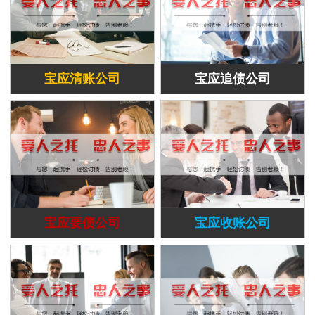
宝应清账公司
宝应追债公司
宝应要债公司
宝应收账公司