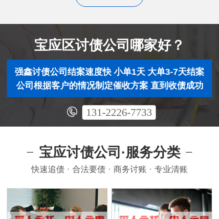
宝应区讨债公司哪家好？
强鑫讨债公司结案速度快 小单1天 大单3-7天结案
公司根据客户的情况制定催收方案 直到收债成功
131-2226-7733
宝应讨债公司·服务分类
快速追债 · 合法要债 · 商务讨账 · 专业清账