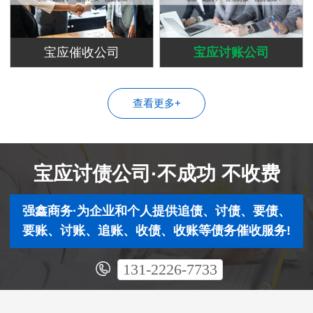
宝应催收公司
宝应讨账公司
查看更多+
宝应讨债公司·不成功 不收费
强鑫商务·为企业和个人提供追债、讨债、要债、
要账、讨账、追账、收债、收账等债务催收服务!
131-2226-7733