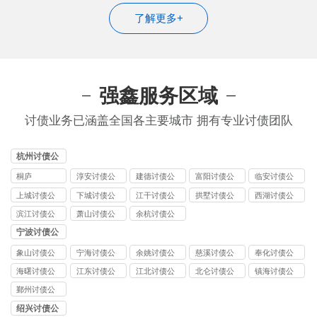
了解更多+
强鑫服务区域
讨债业务已涵盖全国各主要城市 拥有专业讨债团队
杭州讨债公
司
桐庐
淳安讨债公
建德讨债公
富阳讨债公
临安讨债公
司
司
司
司
上城讨债公
下城讨债公
江干讨债公
拱墅讨债公
西湖讨债公
司
司
司
司
司
滨江讨债公
萧山讨债公
余杭讨债公
司
司
司
宁波讨债公
司
象山讨债公
宁海讨债公
余姚讨债公
慈溪讨债公
奉化讨债公
司
司
司
司
司
海曙讨债公
江东讨债公
江北讨债公
北仑讨债公
镇海讨债公
司
司
司
司
司
鄞州讨债公
司
绍兴讨债公