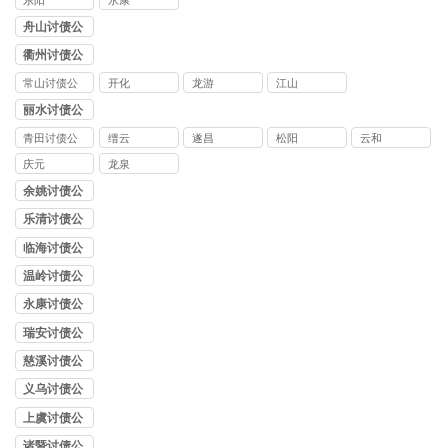
东阳
永康
舟山讨债公
司
衢州讨债公
司
常山讨债公
开化
龙游
江山
司
丽水讨债公
司
青田讨债公
缙云
遂昌
松阳
云和
司
庆元
龙泉
余姚讨债公
司
乐清讨债公
司
临海讨债公
司
温岭讨债公
司
永康讨债公
司
瑞安讨债公
司
慈溪讨债公
司
义乌讨债公
司
上虞讨债公
司
诸暨讨债公