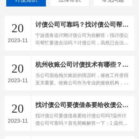
讨债公司可靠吗？找讨债公司帮忙要债合法吗？
20
宁波债务追讨网讨债公司为你解答：找讨债公
2023-11
司帮忙要债合法吗？讨债公司，虽然已合法的
组织形式及合法注册的公司存在，若存在…
杭州收账公司讨债技术有哪些？学会这7招统统搞定！
20
当公司面临拖欠账款的情况时，催收工作变得
2023-11
至关重要。收账公司作为专业的催收机构，在
处理拖欠账款时采取了许多技巧和策略。…
找讨债公司要债借条要给收债公司吗?
20
找讨债公司要债借条要给讨债公司吗?温州讨
2023-11
债公司可靠吗？首先简略解答一下：1 温州讨
债公司可靠吗？温州讨债公司绝对是不能…