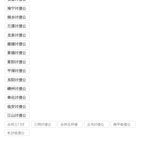
司
海宁讨债公
司
桐乡讨债公
司
兰溪讨债公
司
龙泉讨债公
司
建德讨债公
司
富德讨债公
司
富阳讨债公
司
平湖讨债公
司
东阳讨债公
司
嵊州讨债公
司
奉化讨债公
司
临安讨债公
司
江山讨债公
司
台州三门讨
三明讨债公
台州玉环催
义乌讨债公
南平收债公
债公司
司
债公司
司
司
长沙追债公
司