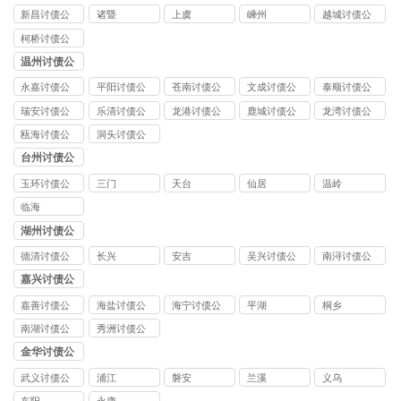
司
新昌讨债公
诸暨
上虞
嵊州
越城讨债公
司
司
柯桥讨债公
司
温州讨债公
司
永嘉讨债公
平阳讨债公
苍南讨债公
文成讨债公
泰顺讨债公
司
司
司
司
司
瑞安讨债公
乐清讨债公
龙港讨债公
鹿城讨债公
龙湾讨债公
司
司
司
司
司
瓯海讨债公
洞头讨债公
司
司
台州讨债公
司
玉环讨债公
三门
天台
仙居
温岭
司
临海
湖州讨债公
司
德清讨债公
长兴
安吉
吴兴讨债公
南浔讨债公
司
司
司
嘉兴讨债公
司
嘉善讨债公
海盐讨债公
海宁讨债公
平湖
桐乡
司
司
司
南湖讨债公
秀洲讨债公
司
司
金华讨债公
司
武义讨债公
浦江
磐安
兰溪
义乌
司