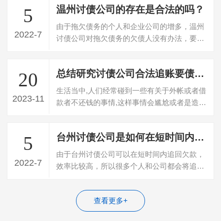
温州讨债公司的存在是合法的吗？
5
由于拖欠债务的个人和企业公司的增多，温州
2022-7
讨债公司对拖欠债务的欠债人没有办法，要不
回欠款，所以就寻找专门的讨债公司帮忙…
总结研究讨债公司合法追账要债清债9种方法
20
生活当中,人们经常碰到一些有关于外帐或者借
2023-11
款者不还钱的事情,这样事情会尴尬或者是造成
一定的经济损失。面对社会生活中多样…
台州讨债公司是如何在短时间内追回债务的？
5
由于台州讨债公司可以在短时间内追回欠款，
2022-7
效率比较高，所以很多个人和公司都会将追回
债务的任务委托给这些公司。一般成功追…
查看更多+