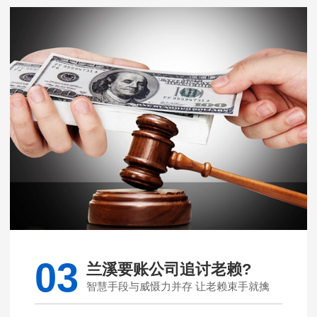
03
兰溪要账公司追讨老赖?
智慧手段与威慑力并存 让老赖束手就擒