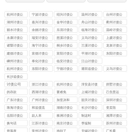
杭州讨债公
宁波讨债公
绍兴讨债公
温州讨债公
台州讨债公
司
司
司
司
司
湖州讨债公
嘉兴讨债公
金华讨债公
舟山讨债公
衢州讨债公
司
司
司
司
司
丽水讨债公
余姚讨债公
乐清讨债公
临海讨债公
温岭讨债公
司
司
司
司
司
永康讨债公
瑞安讨债公
慈溪讨债公
义乌讨债公
上虞讨债公
司
司
司
司
司
诸暨讨债公
海宁讨债公
桐乡讨债公
兰溪讨债公
龙泉讨债公
司
司
司
司
司
建德讨债公
富德讨债公
富阳讨债公
平湖讨债公
东阳讨债公
司
司
司
司
司
嵊州讨债公
奉化讨债公
临安讨债公
江山讨债公
司
司
司
司
杭州讨债公
东阳讨债公
宁德讨债公
莆田追债公
义乌讨债公
司
司
司
司
司
长沙追债公
司
讨债公司
浙江讨债公
杭州讨债公
淳安县讨债
拱墅讨债公
司
司
司
的存款
西湖讨债公
要难免
上城讨债公
己负责运
司
司
广东讨债公
广州讨债公
加坚决和
韶关讨债公
深圳讨债公
司
司
司
司
珠海讨债公
和追债流
湖南讨债公
长沙讨债公
变卖毁
司
司
司
岳阳讨债公
款人本
株洲讨债公
制这时
湘潭讨债公
司
司
司
换句话
江苏讨债公
南京讨债公
李猛制
苏州讨债公
司
司
司
曾落座
常州讨债公
地抬了
无锡讨债公
厂长看